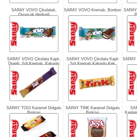
SARAY VOVO Çikolatalı,
SARAY VOVO Kremalı, Bonbon
SARAY 
Oyuncak Hediyeli
P
SARAY VOVO Çikolata Kaplı,
SARAY VOVO Çikolata Kaplı
SARAY 
Drajeli, Süt Kremalı, Kakaolu
Süt Kremalı Kakaolu Kek
Bisküvi
SARAY TOGİ Karamel Dolgulu
SARAY TİNK Karamel Dolgulu
SA
Bisküvi
Bisküvi
Kaplam