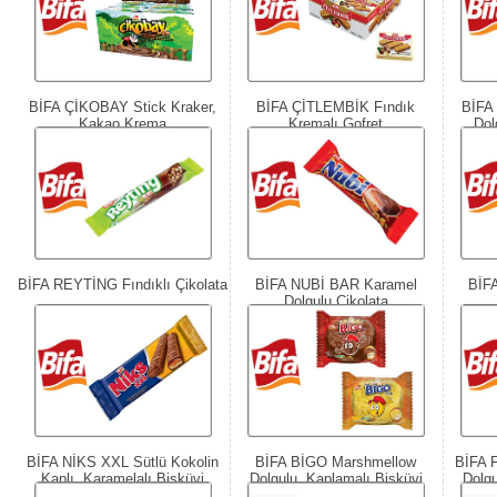
BİFA ÇİKOBAY Stick Kraker,
BİFA ÇİTLEMBİK Fındık
BİFA
Kakao Krema
Kremalı Gofret
Dol
BİFA REYTİNG Fındıklı Çikolata
BİFA NUBİ BAR Karamel
BİF
Dolgulu Çikolata
BİFA NİKS XXL Sütlü Kokolin
BİFA BİGO Marshmellow
BİFA 
Kaplı, Karamelalı Bisküvi
Dolgulu, Kaplamalı Bisküvi
Dolgu