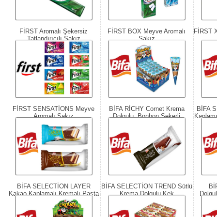
FİRST Aromalı Şekersiz
FİRST BOX Meyve Aromalı
FİRST 
Tatlandırıcılı Sakız
Sakız
FİRST SENSATİONS Meyve
BİFA RİCHY Cornet Krema
BİFA 
Aromalı Sakız
Dolgulu, Bonbon Şekerli
Kaplama
BİFA SELECTİON LAYER
BİFA SELECTİON TREND Sütlü
Bİ
Kakao Kaplamalı Kremalı Pasta
Krema Dolgulu Kek
Dolgu