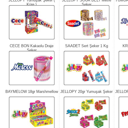
JELLOPY Yumuşak Şeker (
JELLOPY SOUR BELT Metre
YUMURT
Küre )
Şeker
CECE BON Kakaolu Draje
SAADET Sert Şeker 1 Kg
KR
Şeker
BAYMELOW 18gr Marshmellow
JELLOPY 20gr Yumuşak Şeker
JELLOP