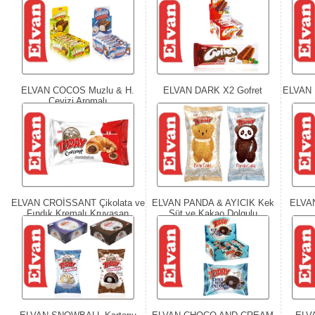
ELVAN COCOS Muzlu & H.
ELVAN DARK X2 Gofret
ELVAN 
Cevizi Aromalı
ELVAN CROİSSANT Çikolata ve
ELVAN PANDA & AYICIK Kek
ELVAN
Fındık Kremalı Kruvasan
Süt ve Kakao Dolgulu