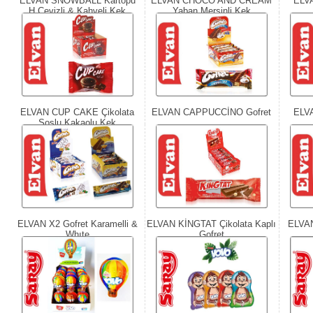
ELVAN SNOWBALL Kartopu
ELVAN CHOCO AND CREAM
ELVA
H.Cevizli & Kahveli Kek
Yaban Mersinli Kek
ELVAN CUP CAKE Çikolata
ELVAN CAPPUCCİNO Gofret
ELV
Soslu Kakaolu Kek
ELVAN X2 Gofret Karamelli &
ELVAN KİNGTAT Çikolata Kaplı
ELVAN
Whıte
Gofret