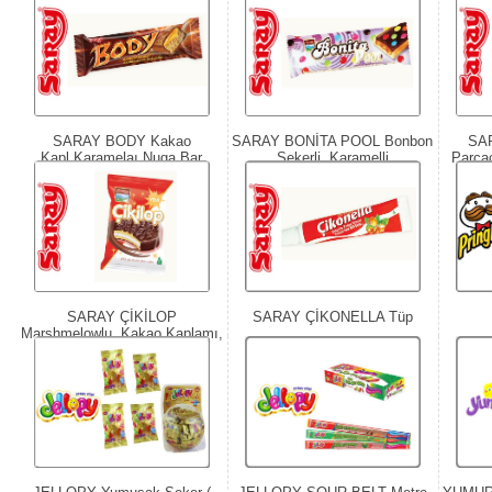
SARAY BODY Kakao
SARAY BONİTA POOL Bonbon
SA
Kapl.Karamelaı Nuga Bar
Şekerli, Karamelli
Parçac
SARAY ÇİKİLOP
SARAY ÇİKONELLA Tüp
Marshmelowlu, Kakao Kaplamı,
Bisküvi