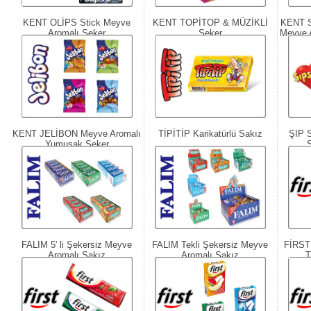
KENT OLİPS Stick Meyve
KENT TOPİTOP & MÜZİKLİ
KENT 
Aromalı Şeker
Şeker
Meyve 
KENT JELİBON Meyve Aromalı
TİPİTİP Karikatürlü Sakız
ŞIP 
Yumuşak Şeker
FALIM 5' li Şekersiz Meyve
FALIM Tekli Şekersiz Meyve
FİRST 
Aromalı Sakız
Aromalı Sakız
T