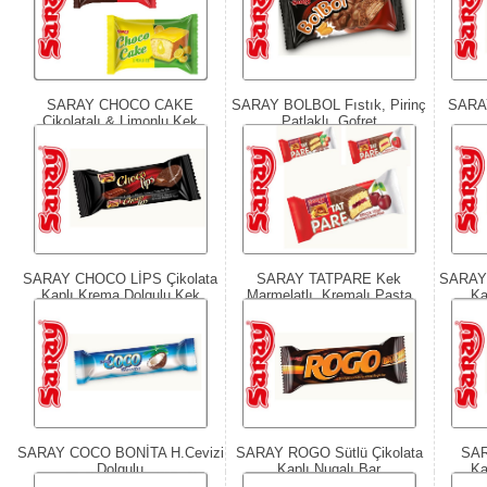
SARAY CHOCO CAKE
SARAY BOLBOL Fıstık, Pirinç
SARA
Çikolatalı & Limonlu Kek
Patlaklı, Gofret
SARAY CHOCO LİPS Çikolata
SARAY TATPARE Kek
SARAY 
Kaplı Krema Dolgulu Kek
Marmelatlı, Kremalı Pasta
Ka
SARAY COCO BONİTA H.Cevizi
SARAY ROGO Sütlü Çikolata
SAR
Dolgulu
Kaplı Nugalı Bar
Ka