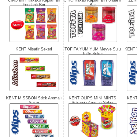
CİNO Mini Kakako Kaplamalı
CİNO Kakao Kaplamalı Fondanlı
ZEN
Fondanlı Bar
Bar
KENT Misafir Şekeri
TOFİTA YUMİYUM Meyve Sulu
KENT 
Toffe Şeker
KENT MİSSBON Stick Aromalı
KENT OLİPS MİNİ MİNTS
KENT
Şeker
Şekersiz Aromalı Şeker