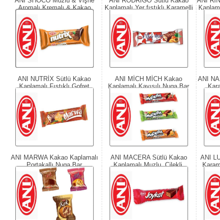
ANI SHOCO Muzlu & Vişne
ANI RODRİGO Sütlü Kakao
ANI Rİ
Aromalı Kremalı & Kakao
Kaplamalı Yer fıstıklı Karamelli
Kaplama
Kaplamalı Kremalı Kek
Nuga
ANI NUTRİX Sütlü Kakao
ANI MİCH MİCH Kakao
ANI NA
Kaplamalı Fıstıklı Gofret
Kaplamalı Kayısılı Nuga Bar
Kar
ANI MARWA Kakao Kaplamalı
ANI MACERA Sütlü Kakao
ANI LU
Portakallı Nuga Bar
Kaplamalı Muzlu, Çilekli,
Karam
Portakallı Aromalı Nuga Bar