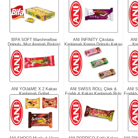
BİFA SOFT Marshmellow
ANI İNFİNİTY Çikolata
ANI
Dolgulu, Muz Aromalı Bisküvi
Kaplamalı Krema Dolgulu Kakao
Kr
Soslu Kakaolu Kek
ANI YOU&ME X 2 Kakao
ANI SWİSS ROLL Çilek &
ANI 
Kaplamalı Gofret
Fındık & Kakao Kaplamalı Rulo
Fındıkl
Pasta
A