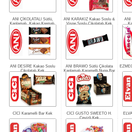
ANI ÇİKOLATALI Sütlü,
ANI KARAKIZ Kakao Soslu &
ANI
Kaplamalı, Kakao Kremalı,
Vişne Soslu Çikolatalı Kek
Ka
Gofret
ANI DESİRE Kakao Soslu
ANI BRAWO Sütlü Çikolata
EZMEC
Çikolatalı Kek
Kaplamalı Karamelli Nuga Bar
CİCİ Karamelli Bar Kek
CİCİ GUSTO SWEETO H.
ELV
Cevizli Kek