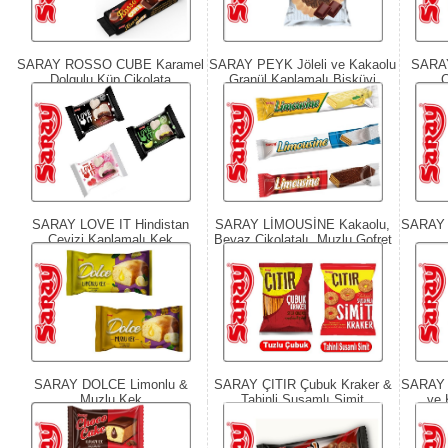
SARAY ROSSO CUBE Karamel
SARAY PEYK Jöleli ve Kakaolu
SARAY
Dolgulu Küp Çikolata
Granül Kaplamalı Bisküvi
C
SARAY LOVE IT Hindistan
SARAY LİMOUSİNE Kakaolu,
SARAY 
Cevizi Kaplamalı Kek
Beyaz Çikolatalı, Muzlu Gofret
SARAY DOLCE Limonlu &
SARAY ÇITIR Çubuk Kraker &
SARAY 
Muzlu Kek
Tahinli Susamlı Simit
ve 