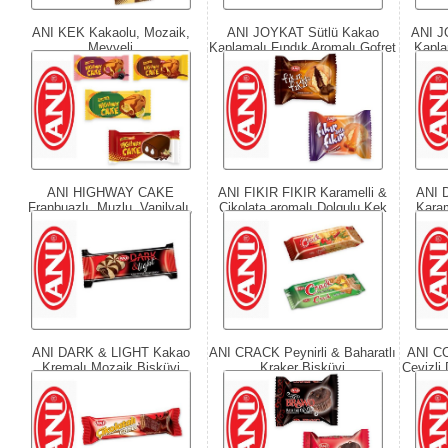
ANI KEK Kakaolu, Mozaik,
ANI JOYKAT Sütlü Kakao
ANI J
Meyveli
Kaplamalı Fındık Aromalı Gofret
Kapla
A
ANI HIGHWAY CAKE
ANI FIKIR FIKIR Karamelli &
ANI 
Franbuazlı, Muzlu, Vanilyalı,
Çikolata aromalı Dolgulu Kek
Karam
Kakao Soslu Kek
ANI DARK & LIGHT Kakao
ANI CRACK Peynirli & Baharatlı
ANI C
Kremalı Mozaik Bisküvi
Kraker Bisküvi
Cevizli