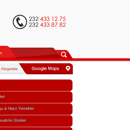
 - Perşembe
eri
şu & Hazır Yemekler
valtılık Ürünleri