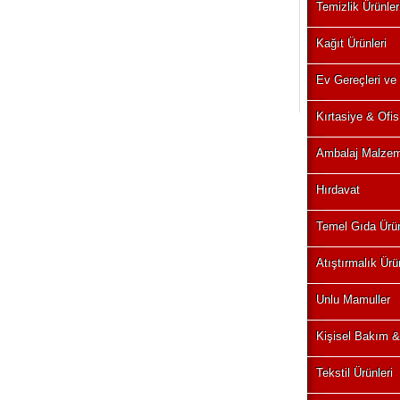
Temizlik Ürünler
Kağıt Ürünleri
Ev Gereçleri ve
Kırtasiye & Ofis
Ambalaj Malzem
Hırdavat
Temel Gıda Ürün
Atıştırmalık Ürü
Unlu Mamuller
Kişisel Bakım &
Tekstil Ürünleri