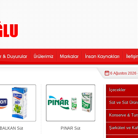
6 Ağustos 2026
İçecekler
Süt ve Süt Ürünl
Konserve & Tur
Şarküteri ve Kah
BALKAN Süt
PINAR Süt